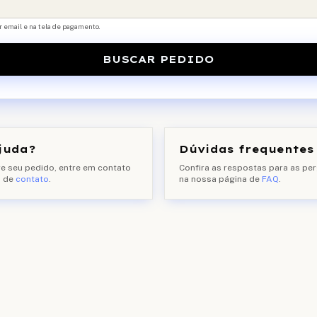
r email e na tela de pagamento.
BUSCAR PEDIDO
juda?
Dúvidas frequentes
re seu pedido, entre em contato
Confira as respostas para as p
 de
contato
.
na nossa página de
FAQ
.