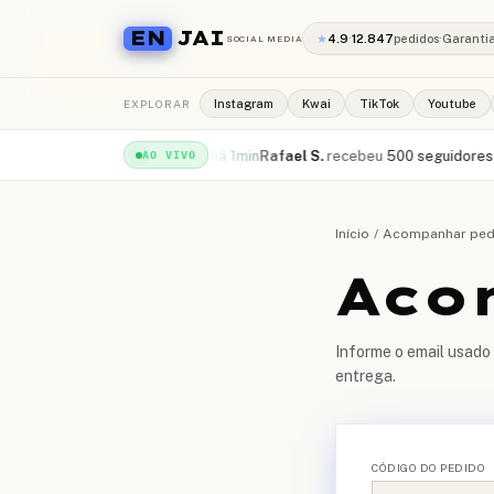
EN
JAI
★
4.9
·
12.847
pedidos
·
Garanti
SOCIAL MEDIA
EXPLORAR
Instagram
Kwai
TikTok
Youtube
ou
2.000 views YouTube
·
há 1min
Rafael S.
recebeu
500 seguidores Insta
AO VIVO
Início
/
Acompanhar ped
Aco
Informe o email usado 
entrega.
CÓDIGO DO PEDIDO