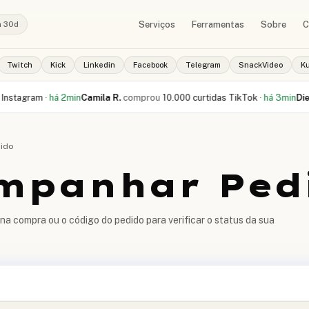
Serviços
Ferramentas
Sobre
C
a 30d
Twitch
Kick
Linkedin
Facebook
Telegram
SnackVideo
K
gram
·
há 2min
Camila R.
comprou
10.000 curtidas TikTok
·
há 3min
Diego F.
i
ido
mpanhar Ped
na compra ou o código do pedido para verificar o status da sua