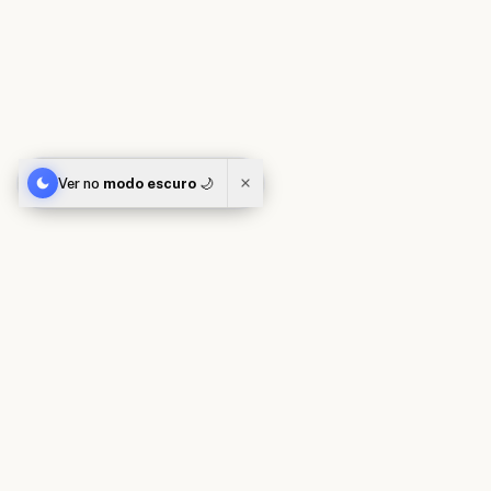
Ver no
modo escuro
🌙