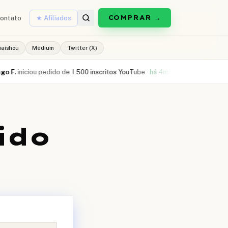
COMPRAR →
ontato
★ Afiliados
uaishou
Medium
Twitter (X)
niciou pedido de
1.500 inscritos YouTube
·
há 4min
Bianca L.
comprou
300 
ido