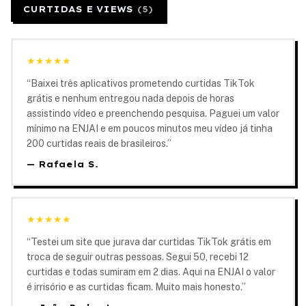
CURTIDAS E VIEWS
(
5
)
★
★
★
★
★
“
Baixei três aplicativos prometendo curtidas TikTok
grátis e nenhum entregou nada depois de horas
assistindo vídeo e preenchendo pesquisa. Paguei um valor
mínimo na ENJAI e em poucos minutos meu vídeo já tinha
200 curtidas reais de brasileiros.
”
—
Rafaela S.
★
★
★
★
★
“
Testei um site que jurava dar curtidas TikTok grátis em
troca de seguir outras pessoas. Segui 50, recebi 12
curtidas e todas sumiram em 2 dias. Aqui na ENJAI o valor
é irrisório e as curtidas ficam. Muito mais honesto.
”