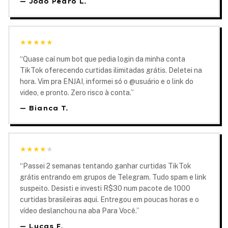
—
João Pedro L.
★
★
★
★
★
“
Quase caí num bot que pedia login da minha conta
TikTok oferecendo curtidas ilimitadas grátis. Deletei na
hora. Vim pra ENJAI, informei só o @usuário e o link do
video, e pronto. Zero risco à conta.
”
—
Bianca T.
★
★
★
★
★
“
Passei 2 semanas tentando ganhar curtidas TikTok
grátis entrando em grupos de Telegram. Tudo spam e link
suspeito. Desisti e investi R$30 num pacote de 1000
curtidas brasileiras aqui. Entregou em poucas horas e o
vídeo deslanchou na aba Para Você.
”
—
Lucas F.