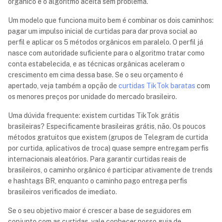
orgânico e o algoritmo aceita sem problema.
Um modelo que funciona muito bem é combinar os dois caminhos:
pagar um impulso inicial de curtidas para dar prova social ao
perfil e aplicar os 5 métodos orgânicos em paralelo. O perfil já
nasce com autoridade suficiente para o algoritmo tratar como
conta estabelecida, e as técnicas orgânicas aceleram o
crescimento em cima dessa base. Se o seu orçamento é
apertado, veja também a opção de
curtidas TikTok baratas
com
os menores preços por unidade do mercado brasileiro.
Uma dúvida frequente: existem curtidas TikTok grátis
brasileiras? Especificamente brasileiras grátis, não. Os poucos
métodos gratuitos que existem (grupos de Telegram de curtida
por curtida, aplicativos de troca) quase sempre entregam perfis
internacionais aleatórios. Para garantir curtidas reais de
brasileiros, o caminho orgânico é participar ativamente de trends
e hashtags BR, enquanto o caminho pago entrega perfis
brasileiros verificados de imediato.
Se o seu objetivo maior é crescer a base de seguidores em
conjunto com as curtidas, vale conhecer nosso guia de