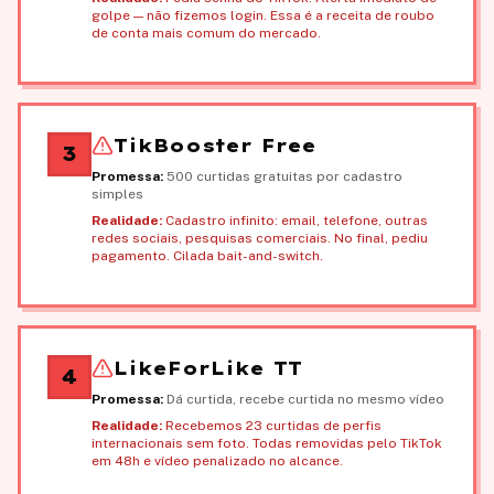
golpe — não fizemos login. Essa é a receita de roubo
de conta mais comum do mercado.
TikBooster Free
3
Promessa:
500 curtidas gratuitas por cadastro
simples
Realidade:
Cadastro infinito: email, telefone, outras
redes sociais, pesquisas comerciais. No final, pediu
pagamento. Cilada bait-and-switch.
LikeForLike TT
4
Promessa:
Dá curtida, recebe curtida no mesmo vídeo
Realidade:
Recebemos 23 curtidas de perfis
internacionais sem foto. Todas removidas pelo TikTok
em 48h e vídeo penalizado no alcance.