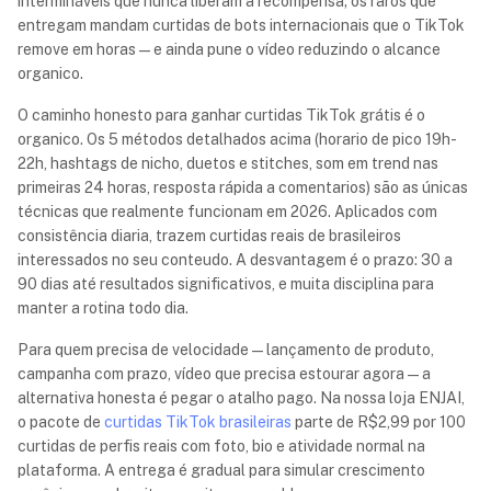
intermináveis que nunca liberam a recompensa; os raros que
entregam mandam curtidas de bots internacionais que o TikTok
remove em horas — e ainda pune o vídeo reduzindo o alcance
organico.
O caminho honesto para ganhar curtidas TikTok grátis é o
organico. Os 5 métodos detalhados acima (horario de pico 19h-
22h, hashtags de nicho, duetos e stitches, som em trend nas
primeiras 24 horas, resposta rápida a comentarios) são as únicas
técnicas que realmente funcionam em 2026. Aplicados com
consistência diaria, trazem curtidas reais de brasileiros
interessados no seu conteudo. A desvantagem é o prazo: 30 a
90 dias até resultados significativos, e muita disciplina para
manter a rotina todo dia.
Para quem precisa de velocidade — lançamento de produto,
campanha com prazo, vídeo que precisa estourar agora — a
alternativa honesta é pegar o atalho pago. Na nossa loja ENJAI,
o pacote de
curtidas TikTok brasileiras
parte de
R$2,99
por 100
curtidas de perfis reais com foto, bio e atividade normal na
plataforma. A entrega é gradual para simular crescimento