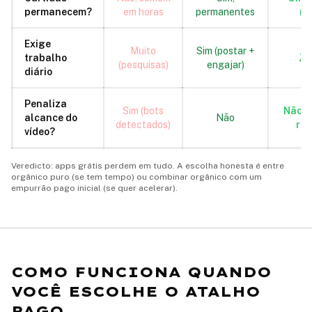
permanecem?
em horas
permanentes
ref
Exige
Muito
Sim (postar +
trabalho
Ze
(pesquisas)
engajar)
diário
Penaliza
Sim (bots
Não (p
alcance do
Não
detectados)
rea
vídeo?
Veredicto: apps grátis perdem em tudo. A escolha honesta é entre
orgânico puro (se tem tempo) ou combinar orgânico com um
empurrão pago inicial (se quer acelerar).
COMO FUNCIONA QUANDO
VOCÊ ESCOLHE O ATALHO
PAGO