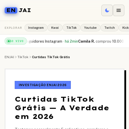
EN
JAI
EXPLORAR
Instagram
Kwai
TikTok
Youtube
Twitch
Kick
00 seguidores Instagram
·
há 2min
Camila R.
comprou
10.000 curtidas Tik
AO VIVO
ENJAI
TikTok
Curtidas TikTok Grátis
INVESTIGAÇÃO ENJAI 2026
Curtidas TikTok
Grátis — A Verdade
em 2026