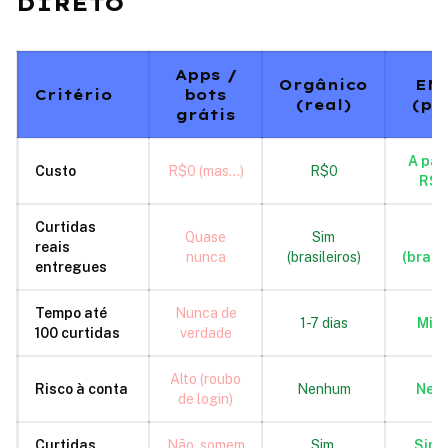
DIRETO
Apps /
Orgânico
EN
Critério
bots
(real)
(pa
grátis
A part
Custo
R$0 (mas...)
R$0
R$2
Curtidas
Quase
Sim
S
reais
nunca
(brasileiros)
(brasil
entregues
Tempo até
Nunca de
1-7 dias
Min
100 curtidas
verdade
Alto (roubo
Risco à conta
Nenhum
Nen
de login)
Curtidas
Não, somem
Sim,
Sim,