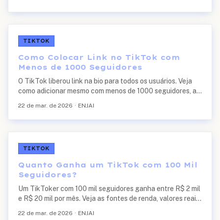
TIKTOK
Como Colocar Link no TikTok com
Menos de 1000 Seguidores
O TikTok liberou link na bio para todos os usuários. Veja
como adicionar mesmo com menos de 1000 seguidores, as
melhores ferramentas de link e estratégias para
22 de mar. de 2026
·
ENJAI
converter cliques em vendas.
TIKTOK
Quanto Ganha um TikTok com 100 Mil
Seguidores?
Um TikToker com 100 mil seguidores ganha entre R$ 2 mil
e R$ 20 mil por mês. Veja as fontes de renda, valores reais
por tipo de monetização e como chegar a 100K.
22 de mar. de 2026
·
ENJAI