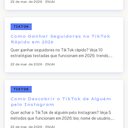
22 de mar. de 2026
·
ENJAI
1.000 seguidores rápido.
TIKTOK
Como Ganhar Seguidores no TikTok
Rápido em 2026
Quer ganhar seguidores no TikTok rápido? Veja 10
estratégias testadas que funcionam em 2026: trends,
duetos, stitch, hashtags, horários de pico, sons virais e
22 de mar. de 2026
·
ENJAI
mais.
TIKTOK
Como Descobrir o TikTok de Alguém
pelo Instagram
Quer achar o TikTok de alguém pelo Instagram? Veja 5
métodos que funcionam em 2026: bio, nome de usuário,
pesquisa cruzada, ferramentas de busca e contato direto.
22 de mar. de 2026
·
ENJAI