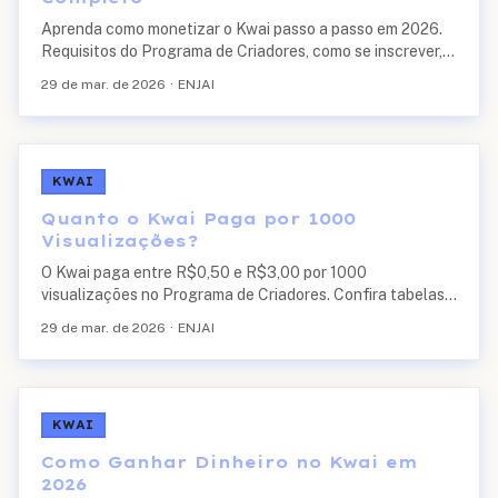
Aprenda como monetizar o Kwai passo a passo em 2026.
Requisitos do Programa de Criadores, como se inscrever,
lives com presentes, dicas para aprovação rápida e quanto
29 de mar. de 2026
·
ENJAI
tempo demora.
KWAI
Quanto o Kwai Paga por 1000
Visualizações?
O Kwai paga entre R$0,50 e R$3,00 por 1000
visualizações no Programa de Criadores. Confira tabelas
de ganhos por faixa, fatores que influenciam o valor e
29 de mar. de 2026
·
ENJAI
como aumentar seus rendimentos em 2026.
KWAI
Como Ganhar Dinheiro no Kwai em
2026