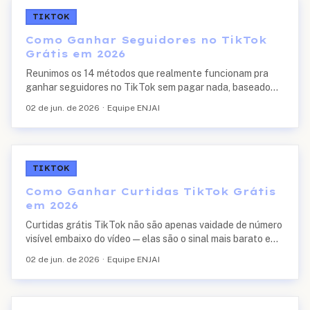
TIKTOK
Como Ganhar Seguidores no TikTok
Grátis em 2026
Reunimos os 14 métodos que realmente funcionam pra
ganhar seguidores no TikTok sem pagar nada, baseado
nos padrões que vemos em mais de 12 mil pedidos por mês
02 de jun. de 2026
·
Equipe ENJAI
na ENJAI. Cobrimos o que o algoritmo prioriza em 2026, o
que evitar e quando vale combinar grátis com pago.
TIKTOK
Como Ganhar Curtidas TikTok Grátis
em 2026
Curtidas grátis TikTok não são apenas vaidade de número
visível embaixo do vídeo — elas são o sinal mais barato e
mais rápido que o algoritmo do TikTok usa pra decidir se
02 de jun. de 2026
·
Equipe ENJAI
um vídeo merece sair do limbo...