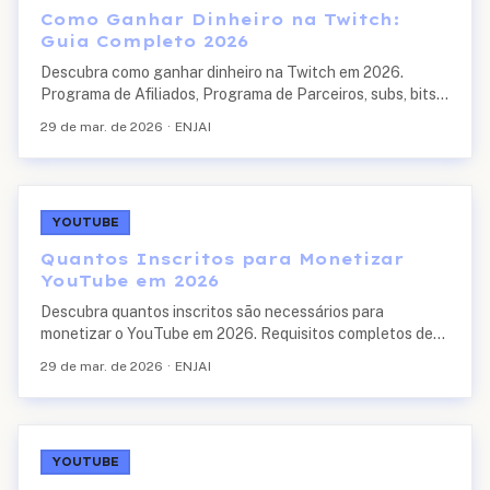
Como Ganhar Dinheiro na Twitch:
Guia Completo 2026
Descubra como ganhar dinheiro na Twitch em 2026.
Programa de Afiliados, Programa de Parceiros, subs, bits,
doações, publipost, quanto ganha um streamer e
29 de mar. de 2026
·
ENJAI
requisitos para começar.
YOUTUBE
Quantos Inscritos para Monetizar
YouTube em 2026
Descubra quantos inscritos são necessários para
monetizar o YouTube em 2026. Requisitos completos de
1.000 inscritos + 4.000 horas ou 10 milhões de views em
29 de mar. de 2026
·
ENJAI
Shorts, como chegar lá e quanto tempo demora.
YOUTUBE