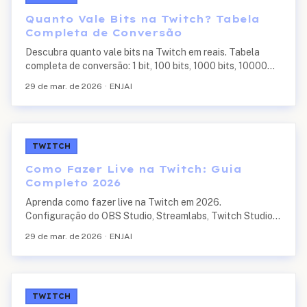
Quanto Vale Bits na Twitch? Tabela
Completa de Conversão
Descubra quanto vale bits na Twitch em reais. Tabela
completa de conversão: 1 bit, 100 bits, 1000 bits, 10000
bits e 100000 bits. Quanto o streamer recebe e como
29 de mar. de 2026
·
ENJAI
ganhar bits grátis.
TWITCH
Como Fazer Live na Twitch: Guia
Completo 2026
Aprenda como fazer live na Twitch em 2026.
Configuração do OBS Studio, Streamlabs, Twitch Studio,
primeira live, dicas de engajamento, melhores horários e
29 de mar. de 2026
·
ENJAI
como crescer transmitindo.
TWITCH