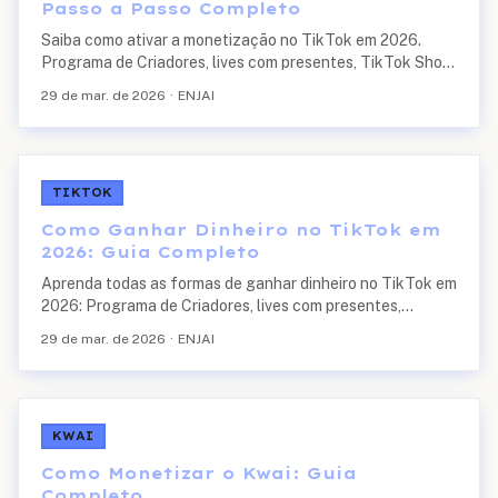
Passo a Passo Completo
Saiba como ativar a monetização no TikTok em 2026.
Programa de Criadores, lives com presentes, TikTok Shop
e muito mais. Requisitos, inscrição e dicas para aprovação.
29 de mar. de 2026
·
ENJAI
TIKTOK
Como Ganhar Dinheiro no TikTok em
2026: Guia Completo
Aprenda todas as formas de ganhar dinheiro no TikTok em
2026: Programa de Criadores, lives com presentes,
publipost, afiliados e TikTok Shop. Valores reais e
29 de mar. de 2026
·
ENJAI
estratégias que funcionam.
KWAI
Como Monetizar o Kwai: Guia
Completo