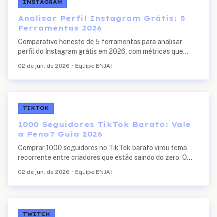
INSTAGRAM
Analisar Perfil Instagram Grátis: 5
Ferramentas 2026
Comparativo honesto de 5 ferramentas para analisar
perfil do Instagram grátis em 2026, com métricas que
realmente importam, padrões observados em mais de 500
02 de jun. de 2026
·
Equipe ENJAI
mil análises feitas na ENJAI e checklist de red flags antes
de qualquer ação de crescimento.
TIKTOK
1000 Seguidores TikTok Barato: Vale
a Pena? Guia 2026
Comprar 1000 seguidores no TikTok barato virou tema
recorrente entre criadores que estão saindo do zero. O
número não é aleatório: 1.000 é o piso simbólico (e
02 de jun. de 2026
·
Equipe ENJAI
algorítmico) que destrava o botão de Live...
TWITCH