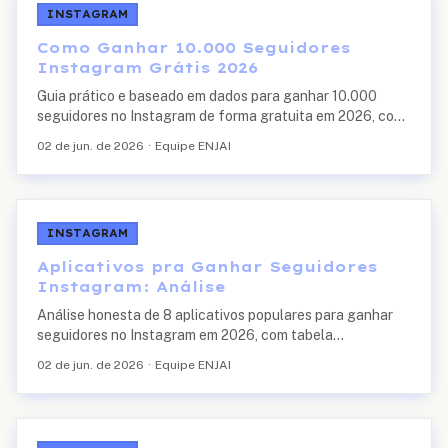
INSTAGRAM
Como Ganhar 10.000 Seguidores
Instagram Grátis 2026
Guia prático e baseado em dados para ganhar 10.000
seguidores no Instagram de forma gratuita em 2026, com
cronograma de 90 dias, estratégia de Reels, parcerias,
02 de jun. de 2026
·
Equipe ENJAI
hashtags atualizadas e um case real acompanhado pela
ENJAI.
INSTAGRAM
Aplicativos pra Ganhar Seguidores
Instagram: Análise
Análise honesta de 8 aplicativos populares para ganhar
seguidores no Instagram em 2026, com tabela
comparativa, riscos reais de ban segundo os Termos de
02 de jun. de 2026
·
Equipe ENJAI
Uso do Instagram e alternativas seguras pra quem quer
crescer de verdade.