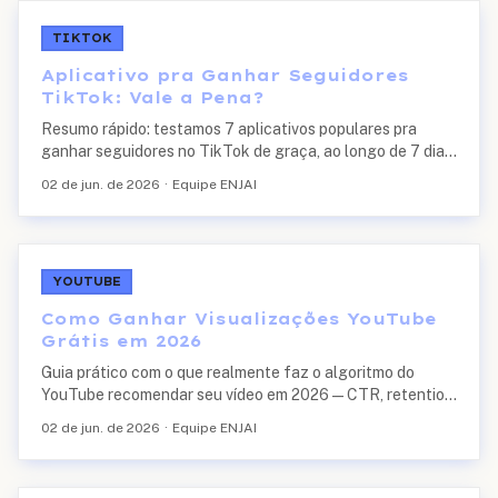
TIKTOK
Aplicativo pra Ganhar Seguidores
TikTok: Vale a Pena?
Resumo rápido: testamos 7 aplicativos populares pra
ganhar seguidores no TikTok de graça, ao longo de 7 dias,
em contas reais e novas. A maioria entregou números
02 de jun. de 2026
·
Equipe ENJAI
pífios, dois entregaram seguidores fan...
YOUTUBE
Como Ganhar Visualizações YouTube
Grátis em 2026
Guia prático com o que realmente faz o algoritmo do
YouTube recomendar seu vídeo em 2026 — CTR, retention,
thumbnail e SEO — com base no que vemos processando
02 de jun. de 2026
·
Equipe ENJAI
pedidos de views todo mês.