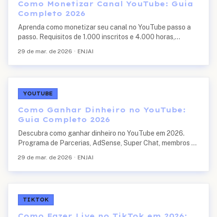
Como Monetizar Canal YouTube: Guia
Completo 2026
Aprenda como monetizar seu canal no YouTube passo a
passo. Requisitos de 1.000 inscritos e 4.000 horas,
YouTube Studio, tipos de monetização, dicas para
29 de mar. de 2026
·
ENJAI
aprovação rápida e prazos.
YOUTUBE
Como Ganhar Dinheiro no YouTube:
Guia Completo 2026
Descubra como ganhar dinheiro no YouTube em 2026.
Programa de Parcerias, AdSense, Super Chat, membros do
canal, marketing de afiliados, publipost e quanto o
29 de mar. de 2026
·
ENJAI
YouTube paga por 1000 views.
TIKTOK
Como Fazer Live no TikTok em 2026: