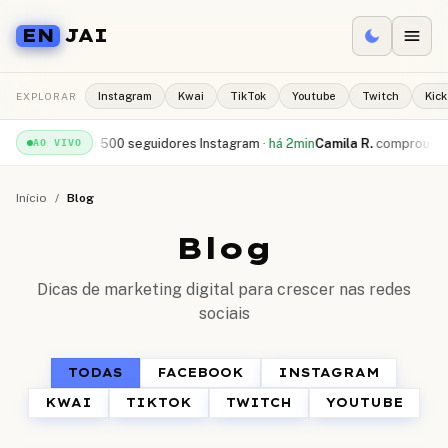
EN
JAI
EXPLORAR
Instagram
Kwai
TikTok
Youtube
Twitch
Kick
cebeu
500 seguidores Instagram
·
há 2min
Camila R.
comprou
10.000 curtid
AO VIVO
Início
/
Blog
Blog
Dicas de marketing digital para crescer nas redes
sociais
TODAS
FACEBOOK
INSTAGRAM
KWAI
TIKTOK
TWITCH
YOUTUBE