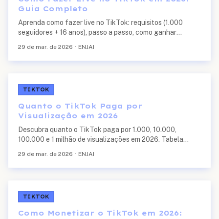
Guia Completo
Aprenda como fazer live no TikTok: requisitos (1.000
seguidores + 16 anos), passo a passo, como ganhar
presentes, valores dos presentes, melhores horários e
29 de mar. de 2026
·
ENJAI
como fazer live pelo PC.
TIKTOK
Quanto o TikTok Paga por
Visualização em 2026
Descubra quanto o TikTok paga por 1.000, 10.000,
100.000 e 1 milhão de visualizações em 2026. Tabela
completa de ganhos, fatores que afetam o valor e
29 de mar. de 2026
·
ENJAI
comparativo com YouTube e Kwai.
TIKTOK
Como Monetizar o TikTok em 2026: