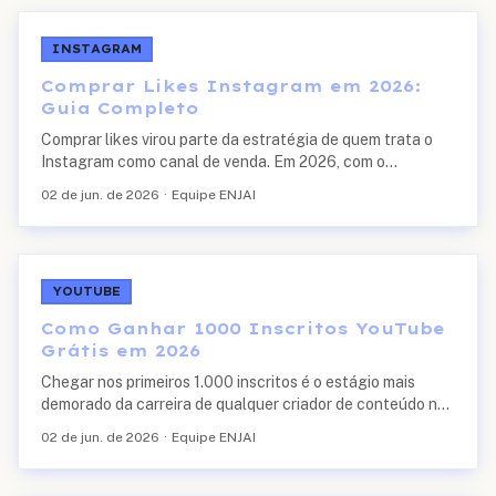
INSTAGRAM
Comprar Likes Instagram em 2026:
Guia Completo
Comprar likes virou parte da estratégia de quem trata o
Instagram como canal de venda. Em 2026, com o
algoritmo focado em sinais de engajamento nas primeiras
02 de jun. de 2026
·
Equipe ENJAI
horas, uma curva de curtidas inicial robus...
YOUTUBE
Como Ganhar 1000 Inscritos YouTube
Grátis em 2026
Chegar nos primeiros 1.000 inscritos é o estágio mais
demorado da carreira de qualquer criador de conteúdo no
YouTube. É também o mais decisivo: sem esse número, o
02 de jun. de 2026
·
Equipe ENJAI
canal não consegue ativar a monetiza...