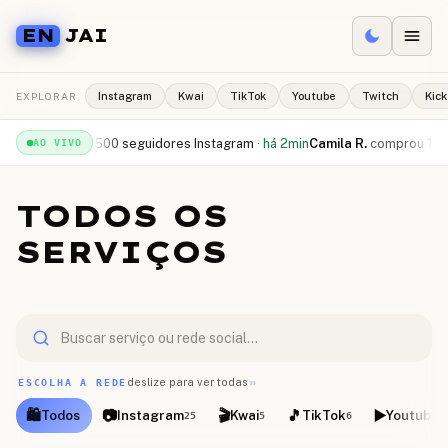
EN
JAI
EXPLORAR
Instagram
Kwai
TikTok
Youtube
Twitch
Kick
beu
500 seguidores Instagram
·
há 2min
Camila R.
comprou
10.000 curtidas
AO VIVO
TODOS OS
SERVIÇOS
deslize para ver todas
››
ESCOLHA A REDE
🛍️
📷
🎬
🎵
▶️
Todos
Instagram
Kwai
TikTok
Youtube
25
5
6
9