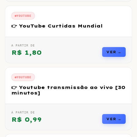
YOUTUBE
👉 YouTube Curtidas Mundial
A PARTIR DE
R$
1,80
VER →
YOUTUBE
👉 Youtube transmissão ao vivo [30
minutos]
A PARTIR DE
R$
0,99
VER →