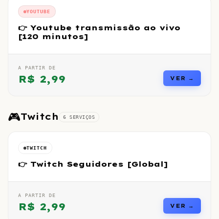
YOUTUBE
👉 Youtube transmissão ao vivo
[120 minutos]
A PARTIR DE
R$
2,99
VER →
🎮
Twitch
6
SERVIÇO
S
TWITCH
👉 Twitch Seguidores [Global]
A PARTIR DE
R$
2,99
VER →