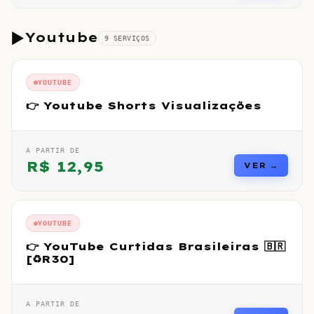
▶️
Youtube
9
SERVIÇO
S
YOUTUBE
👉 Youtube Shorts Visualizações
A PARTIR DE
R$
12,95
VER →
YOUTUBE
👉 YouTube Curtidas Brasileiras 🇧🇷
[♻️R30]
A PARTIR DE