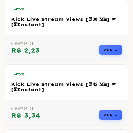
KICK
Kick Live Stream Views [⏰𝟑𝟎 𝐌𝐢𝐧] ☛
[⏳Instant]
A PARTIR DE
R$
2,23
VER →
KICK
Kick Live Stream Views [⏰𝟒𝟓 𝐌𝐢𝐧] ☛
[⏳Instant]
A PARTIR DE
R$
3,34
VER →