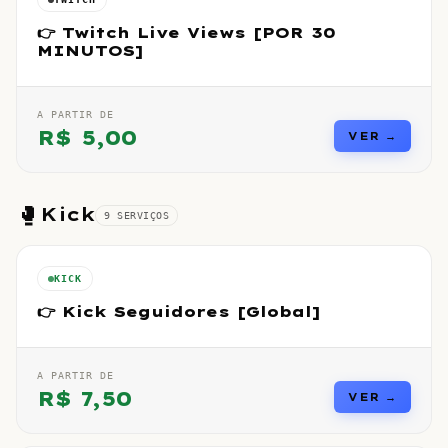
👉 Twitch Live Views [POR 30
MINUTOS]
A PARTIR DE
R$
5,00
VER →
🥊
Kick
9
SERVIÇO
S
KICK
👉 Kick Seguidores [Global]
A PARTIR DE
R$
7,50
VER →