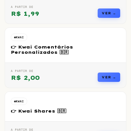
A PARTIR DE
R$
1,99
VER →
KWAI
👉 Kwai Comentários
Personalizados 🇧🇷
A PARTIR DE
R$
2,00
VER →
KWAI
👉 Kwai Shares 🇧🇷
A PARTIR DE