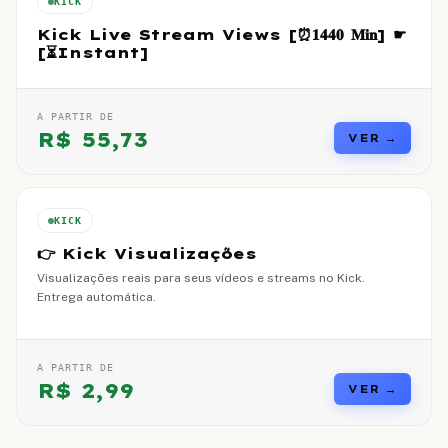
KICK
Kick Live Stream Views [⏰𝟏𝟒𝟒𝟎 𝐌𝐢𝐧] ☛
[⏳Instant]
A PARTIR DE
R$
55,73
VER →
KICK
👉 Kick Visualizações
Visualizações reais para seus vídeos e streams no Kick.
Entrega automática.
A PARTIR DE
R$
2,99
VER →