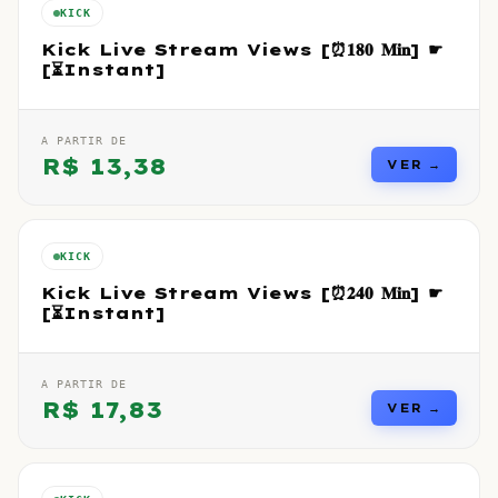
KICK
Kick Live Stream Views [⏰𝟏𝟖𝟎 𝐌𝐢𝐧] ☛
[⏳Instant]
A PARTIR DE
R$
13,38
VER →
KICK
Kick Live Stream Views [⏰𝟐𝟒𝟎 𝐌𝐢𝐧] ☛
[⏳Instant]
A PARTIR DE
R$
17,83
VER →