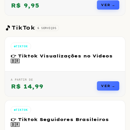
R$
9,95
VER →
🎵
TikTok
6
SERVIÇO
S
TIKTOK
👉 Tiktok Visualizações no Videos
🇧🇷
A PARTIR DE
R$
14,99
VER →
TIKTOK
👉 Tiktok Seguidores Brasileiros
🇧🇷