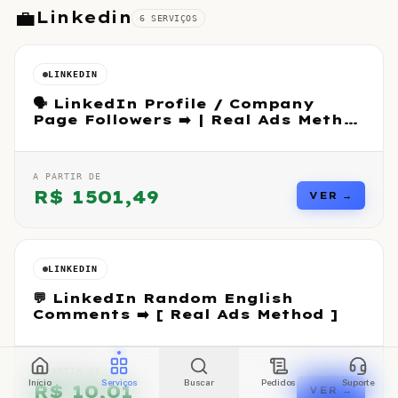
💼
Linkedin
6
SERVIÇO
S
LINKEDIN
🗣 LinkedIn Profile / Company
Page Followers ➡️ | Real Ads Method
]
A PARTIR DE
R$
1501,49
VER →
LINKEDIN
💬 LinkedIn Random English
Comments ➡️ [ Real Ads Method ]
A PARTIR DE
Início
Serviços
Buscar
Pedidos
Suporte
R$
10,01
VER →