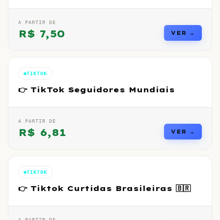
A PARTIR DE
R$
7,50
VER →
TIKTOK
👉 TikTok Seguidores Mundiais
A PARTIR DE
R$
6,81
VER →
TIKTOK
👉 Tiktok Curtidas Brasileiras 🇧🇷
A PARTIR DE