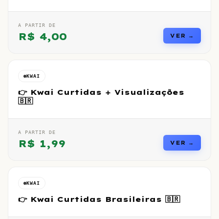
A PARTIR DE
R$
4,00
VER →
KWAI
👉 Kwai Curtidas + Visualizações
🇧🇷
A PARTIR DE
R$
1,99
VER →
KWAI
👉 Kwai Curtidas Brasileiras 🇧🇷