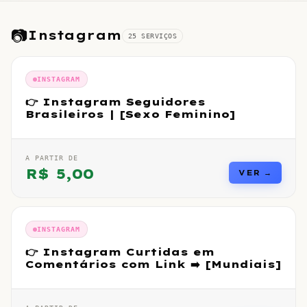
📷
Instagram
25
SERVIÇO
S
INSTAGRAM
👉 Instagram Seguidores
Brasileiros | [Sexo Feminino]
A PARTIR DE
R$
5,00
VER →
INSTAGRAM
👉 Instagram Curtidas em
Comentários com Link ➡️ [Mundiais]