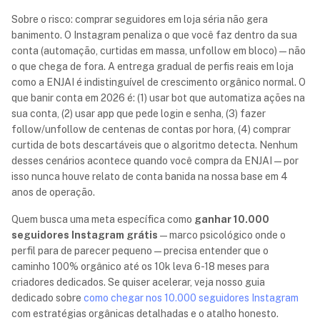
Sobre o risco: comprar seguidores em loja séria não gera
banimento. O Instagram penaliza o que você faz dentro da sua
conta (automação, curtidas em massa, unfollow em bloco) — não
o que chega de fora. A entrega gradual de perfis reais em loja
como a ENJAI é indistinguível de crescimento orgânico normal. O
que banir conta em 2026 é: (1) usar bot que automatiza ações na
sua conta, (2) usar app que pede login e senha, (3) fazer
follow/unfollow de centenas de contas por hora, (4) comprar
curtida de bots descartáveis que o algoritmo detecta. Nenhum
desses cenários acontece quando você compra da ENJAI — por
isso nunca houve relato de conta banida na nossa base em 4
anos de operação.
Quem busca uma meta específica como
ganhar 10.000
seguidores Instagram grátis
— marco psicológico onde o
perfil para de parecer pequeno — precisa entender que o
caminho 100% orgânico até os 10k leva 6-18 meses para
criadores dedicados. Se quiser acelerar, veja nosso guia
dedicado sobre
como chegar nos 10.000 seguidores Instagram
com estratégias orgânicas detalhadas e o atalho honesto.