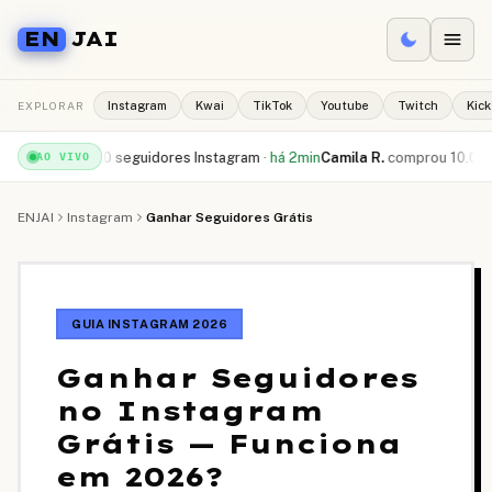
EN
JAI
EXPLORAR
Instagram
Kwai
TikTok
Youtube
Twitch
Kick
u
500 seguidores Instagram
·
há 2min
Camila R.
comprou
10.000 curtidas T
AO VIVO
ENJAI
Instagram
Ganhar Seguidores Grátis
GUIA INSTAGRAM 2026
Ganhar Seguidores
no Instagram
Grátis — Funciona
em 2026?