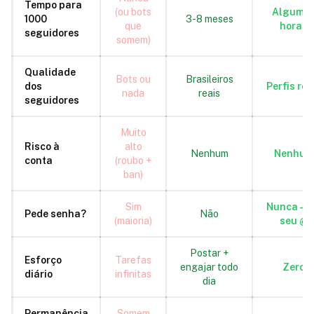
Tempo para
(ou bots
Alguma
1000
3-8 meses
que
horas
seguidores
somem)
Qualidade
Bots ou
Brasileiros
dos
Perfis rea
nada
reais
seguidores
Muito
Risco à
alto
Nenhum
Nenhum
conta
(roubo +
ban)
Sim
Nunca — 
Pede senha?
Não
(maioria)
seu @
Postar +
Esforço
Tarefas
engajar todo
Zero
diário
infinitas
dia
Permanência
Somem