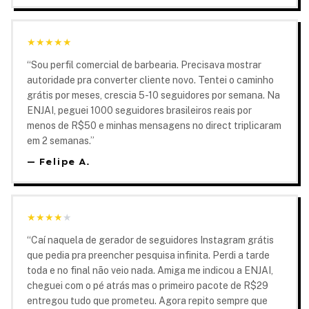
★
★
★
★
★
“
Sou perfil comercial de barbearia. Precisava mostrar
autoridade pra converter cliente novo. Tentei o caminho
grátis por meses, crescia 5-10 seguidores por semana. Na
ENJAI, peguei 1000 seguidores brasileiros reais por
menos de R$50 e minhas mensagens no direct triplicaram
em 2 semanas.
”
—
Felipe A.
★
★
★
★
★
“
Caí naquela de gerador de seguidores Instagram grátis
que pedia pra preencher pesquisa infinita. Perdi a tarde
toda e no final não veio nada. Amiga me indicou a ENJAI,
cheguei com o pé atrás mas o primeiro pacote de R$29
entregou tudo que prometeu. Agora repito sempre que