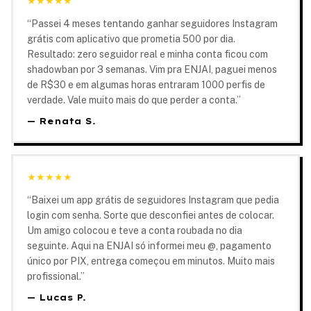
★
★
★
★
★
“
Passei 4 meses tentando ganhar seguidores Instagram
grátis com aplicativo que prometia 500 por dia.
Resultado: zero seguidor real e minha conta ficou com
shadowban por 3 semanas. Vim pra ENJAI, paguei menos
de R$30 e em algumas horas entraram 1000 perfis de
verdade. Vale muito mais do que perder a conta.
”
—
Renata S.
★
★
★
★
★
“
Baixei um app grátis de seguidores Instagram que pedia
login com senha. Sorte que desconfiei antes de colocar.
Um amigo colocou e teve a conta roubada no dia
seguinte. Aqui na ENJAI só informei meu @, pagamento
único por PIX, entrega começou em minutos. Muito mais
profissional.
”
—
Lucas P.