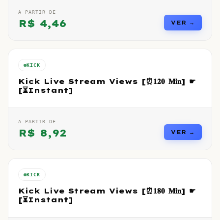
A PARTIR DE
R$
4,46
VER →
KICK
Kick Live Stream Views [⏰𝟏𝟐𝟎 𝐌𝐢𝐧] ☛
[⏳Instant]
A PARTIR DE
R$
8,92
VER →
KICK
Kick Live Stream Views [⏰𝟏𝟖𝟎 𝐌𝐢𝐧] ☛
[⏳Instant]