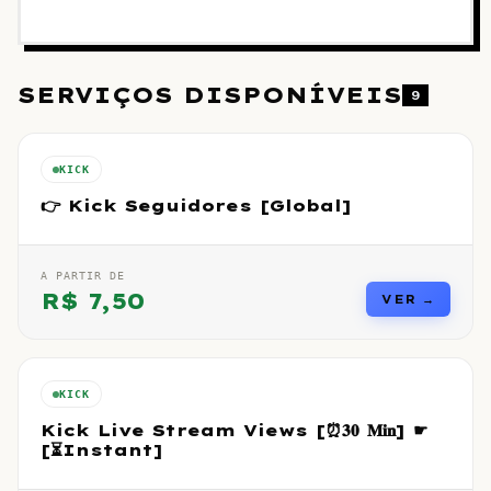
SERVIÇOS DISPONÍVEIS
9
KICK
👉 Kick Seguidores [Global]
A PARTIR DE
R$
7,50
VER →
KICK
Kick Live Stream Views [⏰𝟑𝟎 𝐌𝐢𝐧] ☛
[⏳Instant]