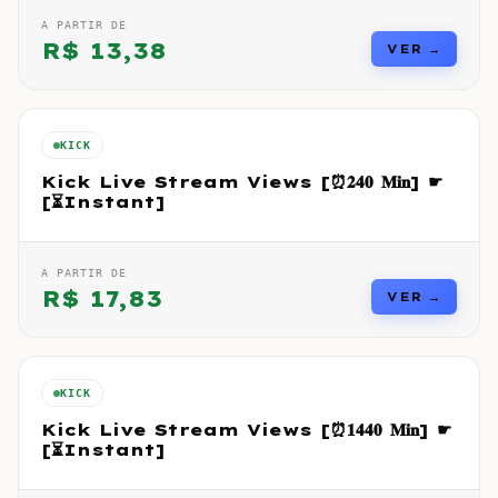
A PARTIR DE
R$
13,38
VER →
KICK
Kick Live Stream Views [⏰𝟐𝟒𝟎 𝐌𝐢𝐧] ☛
[⏳Instant]
A PARTIR DE
R$
17,83
VER →
KICK
Kick Live Stream Views [⏰𝟏𝟒𝟒𝟎 𝐌𝐢𝐧] ☛
[⏳Instant]