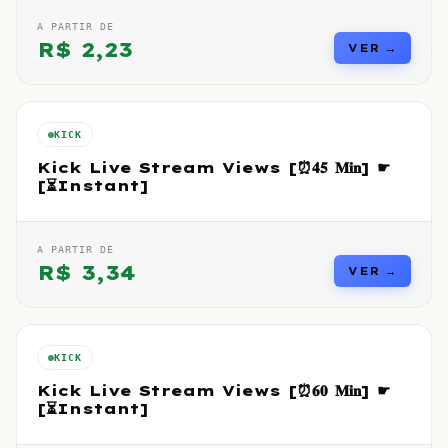
A PARTIR DE
R$
2,23
VER →
KICK
Kick Live Stream Views [⏰𝟒𝟓 𝐌𝐢𝐧] ☛
[⏳Instant]
A PARTIR DE
R$
3,34
VER →
KICK
Kick Live Stream Views [⏰𝟔𝟎 𝐌𝐢𝐧] ☛
[⏳Instant]