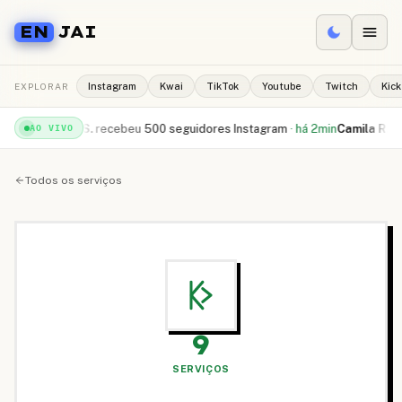
EN
JAI
EXPLORAR
Instagram
Kwai
TikTok
Youtube
Twitch
Kick
in
Rafael S.
recebeu
500 seguidores Instagram
·
há 2min
Camila R.
compro
AO VIVO
Todos os serviços
9
SERVIÇOS