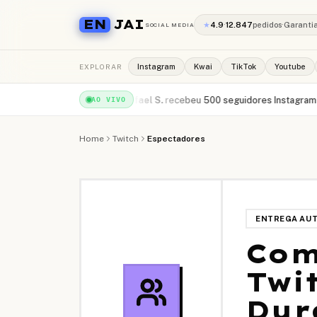
EN
JAI
★
4.9
·
12.847
pedidos
·
Garanti
SOCIAL MEDIA
EXPLORAR
Instagram
Kwai
TikTok
Youtube
s YouTube
·
há 1min
Rafael S.
recebeu
500 seguidores Instagram
·
há 2min
AO VIVO
Home
Twitch
Espectadores
ENTREGA AU
Com
Twi
Dur