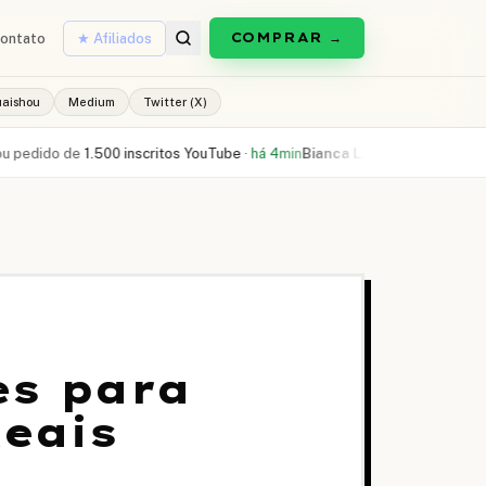
COMPRAR →
ontato
★ Afiliados
uaishou
Medium
Twitter (X)
 de
1.500 inscritos YouTube
·
há 4min
Bianca L.
comprou
300 curtidas Reel
es para
Reais