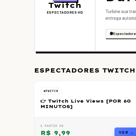
Twitch
Turbine sua tr
ESPECTADORES HD
entrega automát
🟣
Espectadore
ESPECTADORES TWITCH
TWITCH
👉 Twitch Live Views [POR 60
MINUTOS]
A PARTIR DE
R$
9,99
VER →