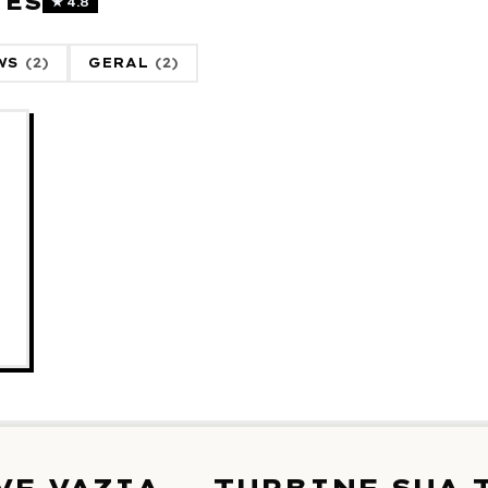
TES
★
4.8
WS
(
2
)
GERAL
(
2
)