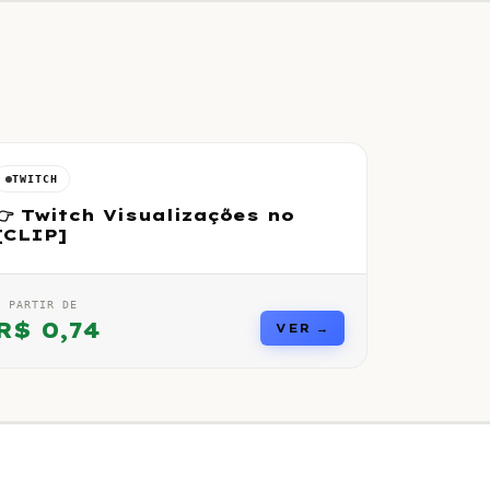
TWITCH
👉 Twitch Visualizações no
[CLIP]
A PARTIR DE
R$
0,74
VER →