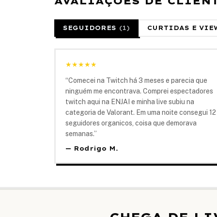
AVALIAÇÕES DE CLIEN
SEGUIDORES
(
1
)
CURTIDAS E VIE
★
★
★
★
★
“
Comecei na Twitch há 3 meses e parecia que
ninguém me encontrava. Comprei espectadores
twitch aqui na ENJAI e minha live subiu na
categoria de Valorant. Em uma noite consegui 12
seguidores organicos, coisa que demorava
semanas.
”
—
Rodrigo M.