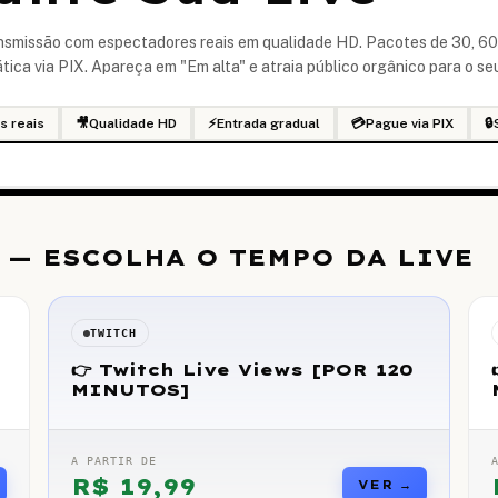
ansmissão com espectadores reais em qualidade HD. Pacotes de 30, 60
ica via PIX. Apareça em "Em alta" e atraia público orgânico para o se
s reais
🎥
Qualidade HD
⚡
Entrada gradual
💳
Pague via PIX
🔒
 — ESCOLHA O TEMPO DA LIVE
TWITCH
👉 Twitch Live Views [POR 120
MINUTOS]
A PARTIR DE
R$
19,99
VER →