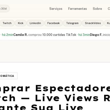
Serviços
Ferramentas
Sobre
C
a 30d
Twitch
Kick
Linkedin
Facebook
Telegram
SnackVideo
K
Camila R.
comprou
10.000 curtidas TikTok
·
há 3min
Diego F.
iniciou pedido
TOMÁTICA
prar Espectador
tch — Live Views 
ante Sua Live