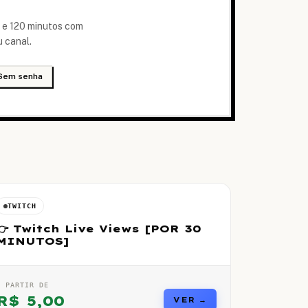
 e 120 minutos com
u canal.
Sem senha
TWITCH
👉 Twitch Live Views [POR 30
MINUTOS]
A PARTIR DE
R$
5,00
VER →