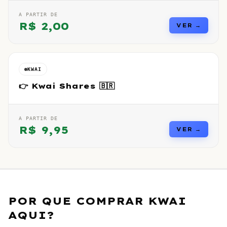
A PARTIR DE
R$
2,00
VER →
KWAI
👉 Kwai Shares 🇧🇷
A PARTIR DE
R$
9,95
VER →
POR QUE COMPRAR
KWAI
AQUI?