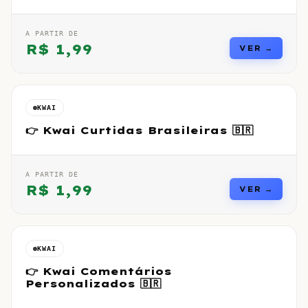
A PARTIR DE
R$
1,99
VER →
KWAI
👉 Kwai Curtidas Brasileiras 🇧🇷
A PARTIR DE
R$
1,99
VER →
KWAI
👉 Kwai Comentários
Personalizados 🇧🇷