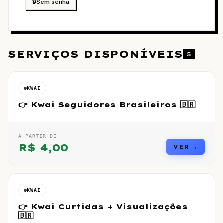
🔒
Sem senha
SERVIÇOS DISPONÍVEIS
5
KWAI
👉 Kwai Seguidores Brasileiros 🇧🇷
A PARTIR DE
R$
4,00
VER →
KWAI
👉 Kwai Curtidas + Visualizações
🇧🇷