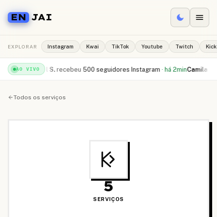
EN
JAI
EXPLORAR
Instagram
Kwai
TikTok
Youtube
Twitch
Kick
1min
Rafael S.
recebeu
500 seguidores Instagram
·
há 2min
Camila R.
comp
AO VIVO
Todos os serviços
5
SERVIÇOS