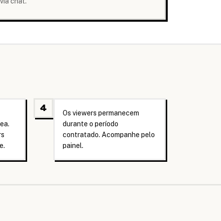
via chat.
4
Os viewers permanecem
ea.
durante o período
rs
contratado. Acompanhe pelo
e.
painel.