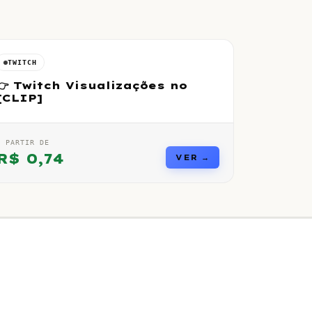
TWITCH
👉 Twitch Visualizações no
[CLIP]
A PARTIR DE
R$
0,74
VER →