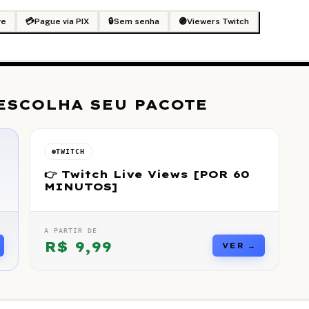
ve
💳
Pague via PIX
🔒
Sem senha
🟣
Viewers Twitch
ESCOLHA SEU PACOTE
TWITCH
👉 Twitch Live Views [POR 60
MINUTOS]
A PARTIR DE
R$
9,99
VER →