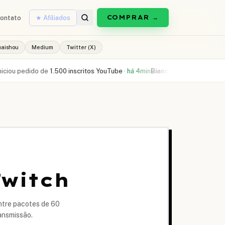
COMPRAR →
ontato
★ Afiliados
uaishou
Medium
Twitter (X)
ido de
1.500 inscritos YouTube
·
há 4min
Bianca L.
comprou
300 curtidas R
Twitch
ntre pacotes de 60
ransmissão.