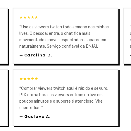
★
★
★
★
★
“
Uso os viewers twitch toda semana nas minhas
lives. O pessoal entra, o chat fica mais
s
movimentado e novos espectadores aparecem
naturalmente. Serviço confiável da ENJAI.
”
—
Carolina D.
★
★
★
★
★
“
Comprar viewers twitch aqui é rápido e seguro.
PIX cai na hora, os viewers entram na live em
poucos minutos e o suporte é atencioso. Virei
cliente fixo.
”
—
Gustavo A.