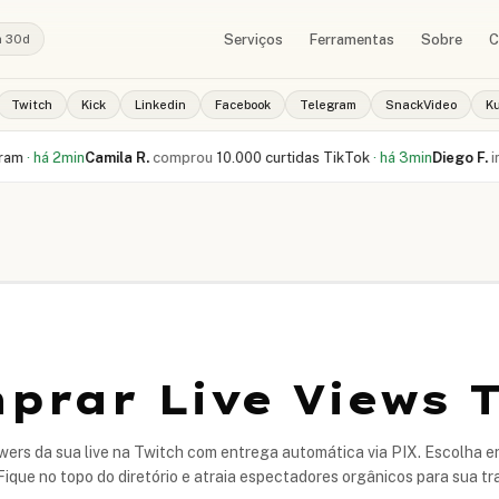
Serviços
Ferramentas
Sobre
C
a 30d
Twitch
Kick
Linkedin
Facebook
Telegram
SnackVideo
K
min
Camila R.
comprou
10.000 curtidas TikTok
·
há 3min
Diego F.
iniciou ped
prar Live Views 
ers da sua live na Twitch com entrega automática via PIX. Escolha e
Fique no topo do diretório e atraia espectadores orgânicos para sua t