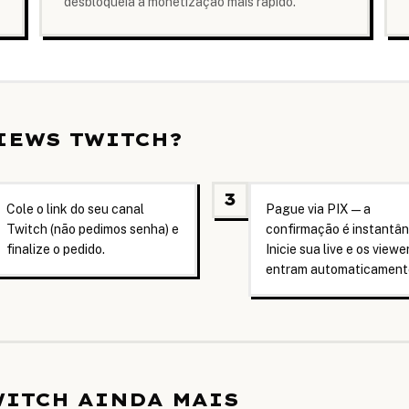
desbloqueia a monetização mais rapido.
IEWS TWITCH?
3
Cole o link do seu canal
Pague via PIX — a
Twitch (não pedimos senha) e
confirmação é instantân
finalize o pedido.
Inicie sua live e os viewe
entram automaticament
WITCH AINDA MAIS