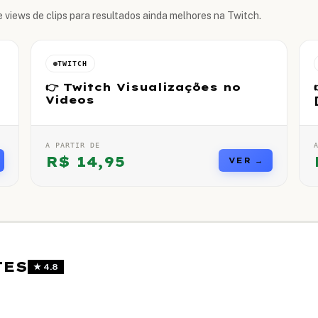
 views de clips para resultados ainda melhores na Twitch.
TWITCH
👉 Twitch Visualizações no
Videos
A PARTIR DE
R$
14,95
VER →
TES
★
4.8