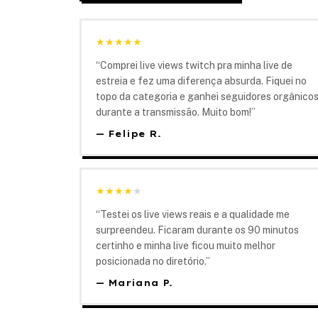
★
★
★
★
★
“
Comprei live views twitch pra minha live de
estreia e fez uma diferença absurda. Fiquei no
topo da categoria e ganhei seguidores orgânico
durante a transmissão. Muito bom!
”
—
Felipe R.
★
★
★
★
★
“
Testei os live views reais e a qualidade me
surpreendeu. Ficaram durante os 90 minutos
certinho e minha live ficou muito melhor
posicionada no diretório.
”
—
Mariana P.