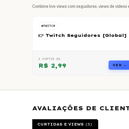
Combine live views com seguidores, views de vídeos e
TWITCH
👉 Twitch Seguidores [Global]
A PARTIR DE
R$
2,99
VER →
AVALIAÇÕES DE CLIEN
CURTIDAS E VIEWS
(
5
)