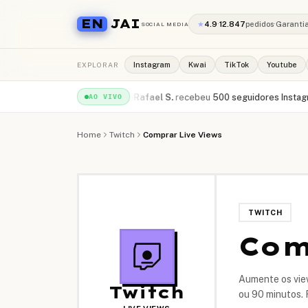
EN
JAI
★
4.9
·
12.847
pedidos
·
Garanti
SOCIAL MEDIA
EXPLORAR
Instagram
Kwai
TikTok
Youtube
iews YouTube
·
há 1min
Rafael S.
recebeu
500 seguidores Instagram
·
há 2
AO VIVO
Home
Twitch
Comprar Live Views
TWITCH
Com
Aumente os view
Twitch
ou 90 minutos. 