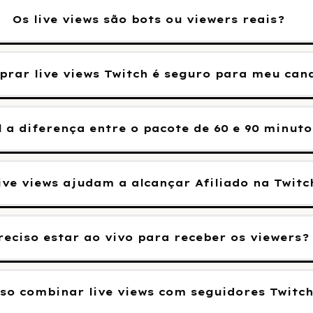
Os live views são bots ou viewers reais?
rar live views Twitch é seguro para meu can
 a diferença entre o pacote de 60 e 90 minuto
live views ajudam a alcançar Afiliado na Twitc
reciso estar ao vivo para receber os viewers?
so combinar live views com seguidores Twitc