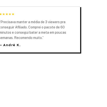
★
★
★
★
★
“
Precisava manter a média de 3 viewers pra
conseguir Afiliado. Comprei o pacote de 60
minutos e consegui bater a meta em poucas
semanas. Recomendo muito.
”
—
André K.