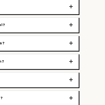
al?
s?
h?
h?