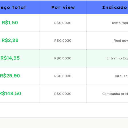
eço total
Por view
Indicado
R$
1,50
R$
0,0030
Teste ráp
R$
2,99
R$
0,0030
Reel no
R$
14,95
R$
0,0030
Entrar no Ex
R$
29,90
R$
0,0030
Viraliza
R$
149,50
R$
0,0030
Campanha prof