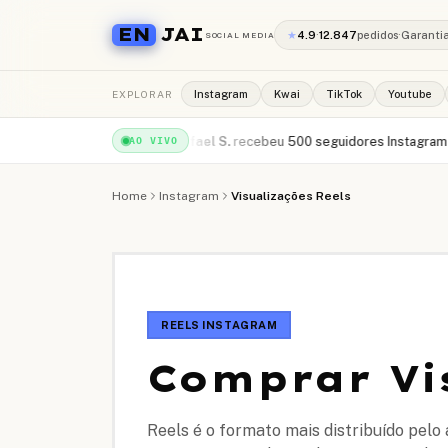
EN
JAI
★
4.9
·
12.847
pedidos
·
Garanti
SOCIAL MEDIA
EXPLORAR
Instagram
Kwai
TikTok
Youtube
s YouTube
·
há 1min
Rafael S.
recebeu
500 seguidores Instagram
·
há 2min
AO VIVO
Home
Instagram
Visualizações Reels
REELS INSTAGRAM
Comprar Vi
Reels é o formato mais distribuído pel