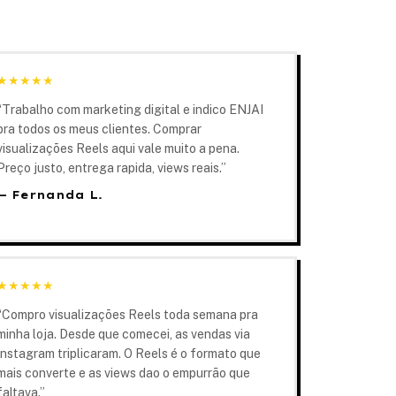
★
★
★
★
★
“
Trabalho com marketing digital e indico ENJAI
pra todos os meus clientes. Comprar
visualizações Reels aqui vale muito a pena.
Preço justo, entrega rapida, views reais.
”
—
Fernanda L.
★
★
★
★
★
“
Compro visualizações Reels toda semana pra
minha loja. Desde que comecei, as vendas via
Instagram triplicaram. O Reels é o formato que
mais converte e as views dao o empurrão que
faltava.
”