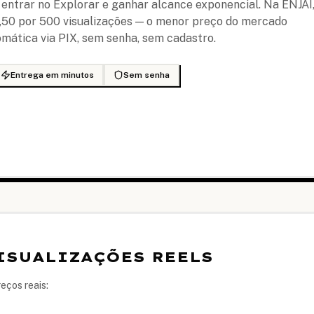
o entrar no Explorar e ganhar alcance exponencial. Na ENJAI
1,50 por 500 visualizações — o menor preço do mercado
omática via PIX, sem senha, sem cadastro.
Entrega em minutos
Sem senha
VISUALIZAÇÕES REELS
eços reais: