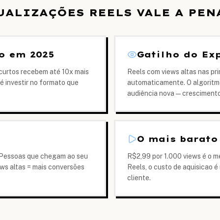
UALIZAÇÕES REELS VALE A PEN
o em 2025
Gatilho do Ex
 curtos recebem até 10x mais
Reels com views altas nas pr
é investir no formato que
automaticamente. O algoritmo 
audiência nova — crescimento
O mais barato
. Pessoas que chegam ao seu
R$2,99 por 1.000 views é o m
ews altas = mais conversões
Reels, o custo de aquisicao é
cliente.