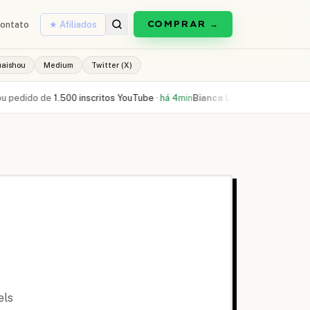
COMPRAR →
ontato
★ Afiliados
uaishou
Medium
Twitter (X)
 de
1.500 inscritos YouTube
·
há 4min
Bianca L.
comprou
300 curtidas Reel
els