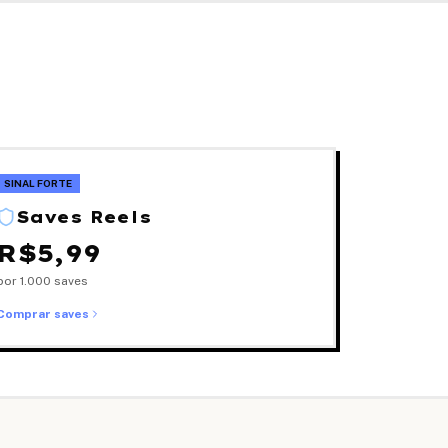
SINAL FORTE
Saves Reels
R$
5,99
por 1.000 saves
Comprar saves