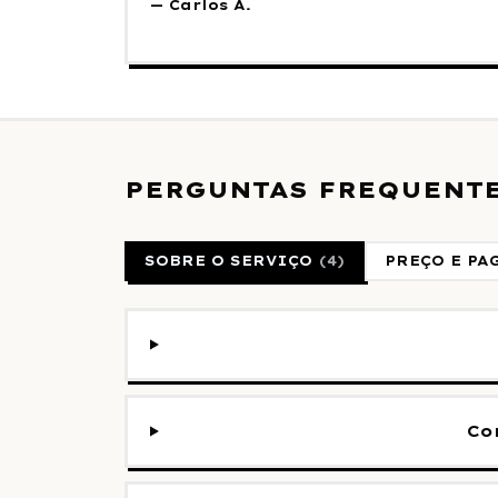
—
Carlos A.
PERGUNTAS FREQUENTE
SOBRE O SERVIÇO
(
4
)
PREÇO E P
Co