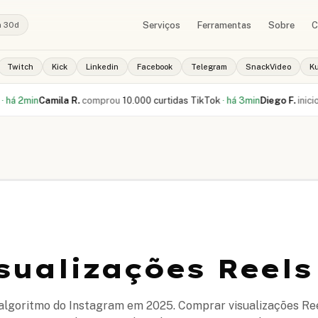
Serviços
Ferramentas
Sobre
C
a 30d
Twitch
Kick
Linkedin
Facebook
Telegram
SnackVideo
K
Camila R.
comprou
10.000 curtidas TikTok
·
há 3min
Diego F.
iniciou pedido
sualizações Reels
o algoritmo do Instagram em 2025. Comprar visualizações Re