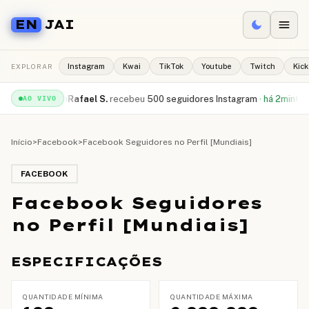
EN
JAI
EXPLORAR
Instagram
Kwai
TikTok
Youtube
Twitch
Kick
Tube
·
há 1min
Rafael S.
recebeu
500 seguidores Instagram
·
há 2min
Camil
AO VIVO
Início
>
Facebook
>
Facebook Seguidores no Perfil [Mundiais]
FACEBOOK
Facebook Seguidores
no Perfil [Mundiais]
ESPECIFICAÇÕES
QUANTIDADE MÍNIMA
QUANTIDADE MÁXIMA