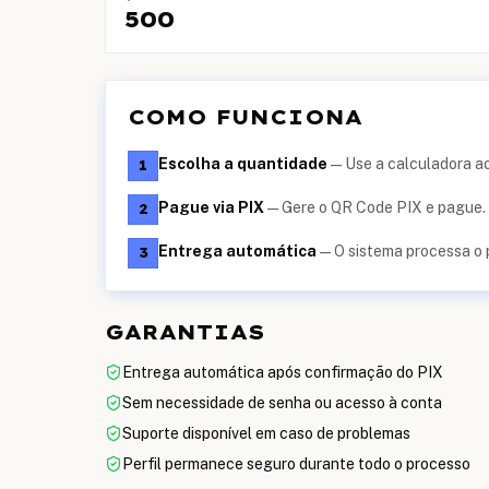
500
COMO FUNCIONA
Escolha a quantidade
—
Use a calculadora ao 
1
Pague via PIX
—
Gere o QR Code PIX e pague. 
2
Entrega automática
—
O sistema processa o
3
GARANTIAS
Entrega automática após confirmação do PIX
Sem necessidade de senha ou acesso à conta
Suporte disponível em caso de problemas
Perfil permanece seguro durante todo o processo