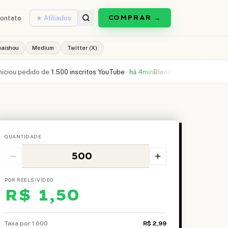
COMPRAR →
ontato
★ Afiliados
uaishou
Medium
Twitter (X)
 pedido de
1.500 inscritos YouTube
·
há 4min
Bianca L.
comprou
300 curtid
QUANTIDADE
POR REELS/VÍDEO
R$ 1,50
Taxa por 1.000
R$ 2,99