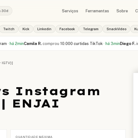
Serviços
Ferramentas
Sobre
C
a 30d
Twitch
Kick
Linkedin
Facebook
Telegram
SnackVideo
K
á 2min
Camila R.
comprou
10.000 curtidas TikTok
·
há 3min
Diego F.
iniciou
+ IGTV}]
ws Instagram
 | ENJAI
QUANTIDADE MÁXIMA