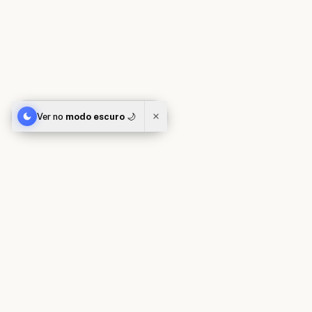
Ver no
modo escuro
🌙