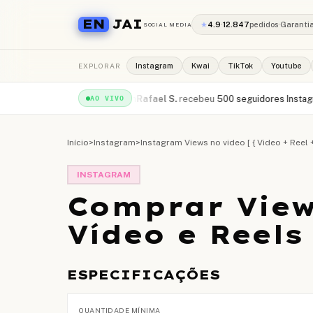
EN
JAI
★
4.9
·
12.847
pedidos
·
Garanti
SOCIAL MEDIA
EXPLORAR
Instagram
Kwai
TikTok
Youtube
00 views YouTube
·
há 1min
Rafael S.
recebeu
500 seguidores Instagram
·
h
AO VIVO
Início
>
Instagram
>
Instagram Views no video [ { Video + Reel 
INSTAGRAM
Comprar Vie
Vídeo e Reels
ESPECIFICAÇÕES
QUANTIDADE MÍNIMA