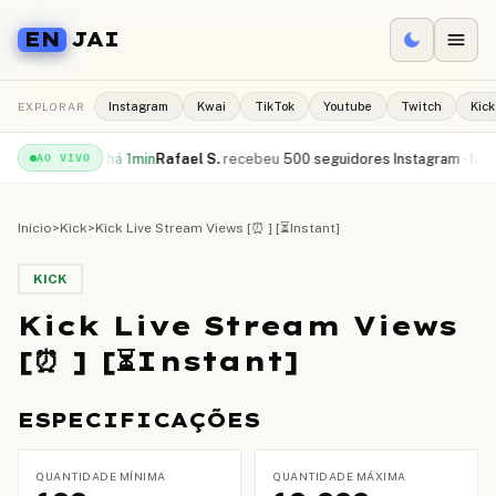
EN
JAI
EXPLORAR
Instagram
Kwai
TikTok
Youtube
Twitch
Kick
ews YouTube
·
há 1min
Rafael S.
recebeu
500 seguidores Instagram
·
há 2mi
AO VIVO
Início
>
Kick
>
Kick Live Stream Views [⏰ ] [⏳Instant]
KICK
Kick Live Stream Views
[⏰ ] [⏳Instant]
ESPECIFICAÇÕES
QUANTIDADE MÍNIMA
QUANTIDADE MÁXIMA