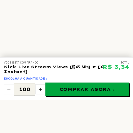
VOCÊ ESTÁ COMPRANDO
TOTAL
R$ 3,34
Kick Live Stream Views [⏰𝟒𝟓 𝐌𝐢𝐧] ☛ [⏳
Instant]
ESCOLHA A QUANTIDADE ↓
COMPRAR AGORA
→