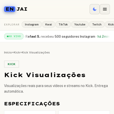
EN
JAI
EXPLORAR
Instagram
Kwai
TikTok
Youtube
Twitch
Kick
uTube
·
há 1min
Rafael S.
recebeu
500 seguidores Instagram
·
há 2min
Camil
AO VIVO
Início
>
Kick
>
Kick Visualizações
KICK
Kick Visualizações
Visualizações reais para seus vídeos e streams no Kick. Entrega
automática.
ESPECIFICAÇÕES