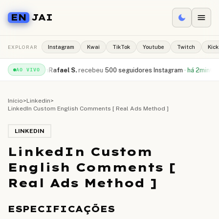
EN
JAI
EXPLORAR
Instagram
Kwai
TikTok
Youtube
Twitch
Kick
uTube
·
há 1min
Rafael S.
recebeu
500 seguidores Instagram
·
há 2min
Camil
AO VIVO
Início
>
Linkedin
>
LinkedIn Custom English Comments [ Real Ads Method ]
LINKEDIN
LinkedIn Custom
English Comments [
Real Ads Method ]
ESPECIFICAÇÕES