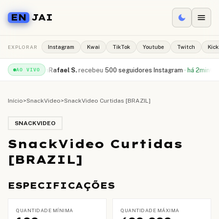
EN
JAI
EXPLORAR
Instagram
Kwai
TikTok
Youtube
Twitch
Kick
uTube
·
há 1min
Rafael S.
recebeu
500 seguidores Instagram
·
há 2min
Camil
AO VIVO
Início
>
SnackVideo
>
SnackVideo Curtidas [BRAZIL]
SNACKVIDEO
SnackVideo Curtidas
[BRAZIL]
ESPECIFICAÇÕES
QUANTIDADE MÍNIMA
QUANTIDADE MÁXIMA