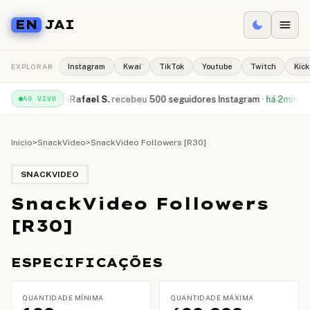
EN
JAI
EXPLORAR
Instagram
Kwai
TikTok
Youtube
Twitch
Kick
uTube
·
há 1min
Rafael S.
recebeu
500 seguidores Instagram
·
há 2min
Camil
AO VIVO
Início
>
SnackVideo
>
SnackVideo Followers [R30]
SNACKVIDEO
SnackVideo Followers
[R30]
ESPECIFICAÇÕES
QUANTIDADE MÍNIMA
QUANTIDADE MÁXIMA