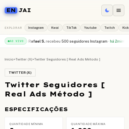
EN
JAI
EXPLORAR
Instagram
Kwai
TikTok
Youtube
Twitch
Kick
Tube
·
há 1min
Rafael S.
recebeu
500 seguidores Instagram
·
há 2min
Camil
AO VIVO
Início
>
Twitter (X)
>
Twitter Seguidores [ Real Ads Método ]
TWITTER (X)
Twitter Seguidores [
Real Ads Método ]
ESPECIFICAÇÕES
QUANTIDADE MÍNIMA
QUANTIDADE MÁXIMA