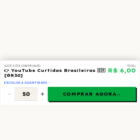
VOCÊ ESTÁ COMPRANDO
TOTAL
R$ 6,00
👉 YouTube Curtidas Brasileiras 🇧🇷
[♻️R30]
ESCOLHA A QUANTIDADE ↓
COMPRAR AGORA
→