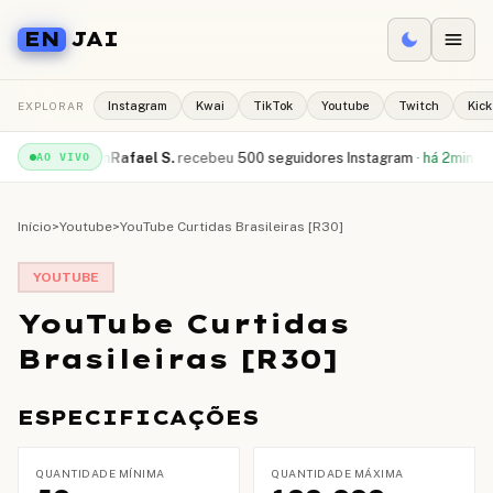
EN
JAI
EXPLORAR
Instagram
Kwai
TikTok
Youtube
Twitch
Kick
uTube
·
há 1min
Rafael S.
recebeu
500 seguidores Instagram
·
há 2min
Camil
AO VIVO
Início
>
Youtube
>
YouTube Curtidas Brasileiras [R30]
YOUTUBE
YouTube Curtidas
Brasileiras [R30]
ESPECIFICAÇÕES
QUANTIDADE MÍNIMA
QUANTIDADE MÁXIMA