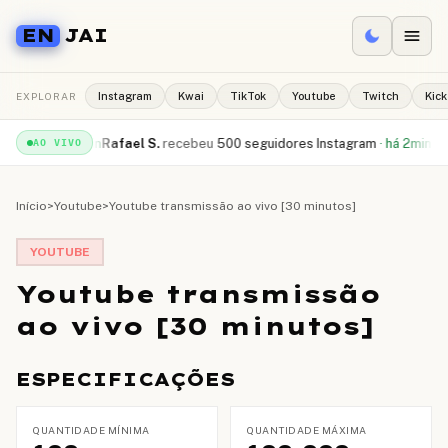
EN
JAI
EXPLORAR
Instagram
Kwai
TikTok
Youtube
Twitch
Kick
uTube
·
há 1min
Rafael S.
recebeu
500 seguidores Instagram
·
há 2min
Camil
AO VIVO
Início
>
Youtube
>
Youtube transmissão ao vivo [30 minutos]
YOUTUBE
Youtube transmissão
ao vivo [30 minutos]
ESPECIFICAÇÕES
QUANTIDADE MÍNIMA
QUANTIDADE MÁXIMA