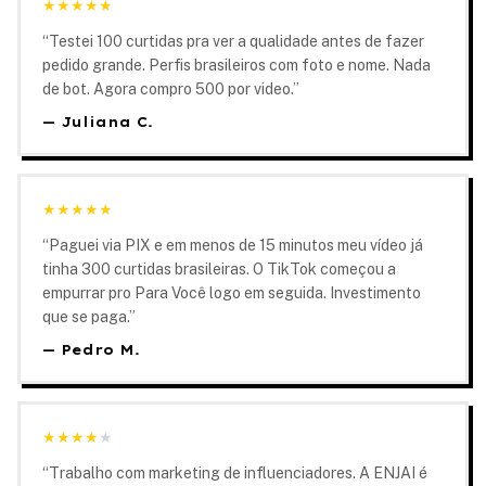
★
★
★
★
★
“
Testei 100 curtidas pra ver a qualidade antes de fazer
pedido grande. Perfis brasileiros com foto e nome. Nada
de bot. Agora compro 500 por video.
”
—
Juliana C.
★
★
★
★
★
“
Paguei via PIX e em menos de 15 minutos meu vídeo já
tinha 300 curtidas brasileiras. O TikTok começou a
empurrar pro Para Você logo em seguida. Investimento
que se paga.
”
—
Pedro M.
★
★
★
★
★
“
Trabalho com marketing de influenciadores. A ENJAI é