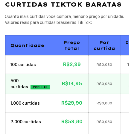
CURTIDAS TIKTOK BARATAS
Quanto mais curtidas você compra, menor o preço por unidade.
Valores reais para curtidas brasileiras TikTok:
Preço
Por
In
Quantidade
total
curtida
R$
2,99
100
curtidas
R$
0,030
Tes
500
R$
14,95
R$
0,030
im
curtidas
POPULAR
R$
29,90
1.000
curtidas
R$
0,030
Pa
R$
59,80
2.000
curtidas
R$
0,030
co