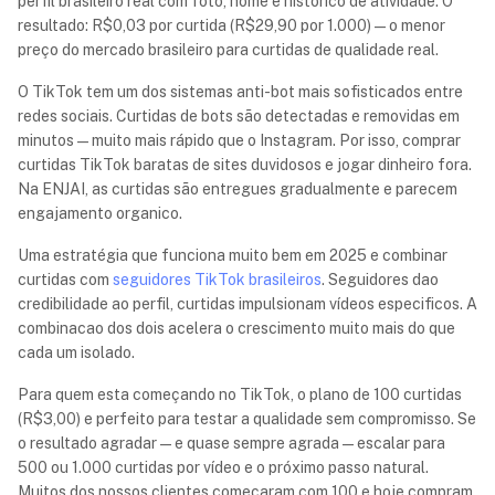
perfil brasileiro real com foto, nome e histórico de atividade. O
resultado: R$0,03 por curtida (R$
29,90
por 1.000) — o menor
preço do mercado brasileiro para curtidas de qualidade real.
O TikTok tem um dos sistemas anti-bot mais sofisticados entre
redes sociais. Curtidas de bots são detectadas e removidas em
minutos — muito mais rápido que o Instagram. Por isso, comprar
curtidas TikTok baratas de sites duvidosos e jogar dinheiro fora.
Na ENJAI, as curtidas são entregues gradualmente e parecem
engajamento organico.
Uma estratégia que funciona muito bem em 2025 e combinar
curtidas com
seguidores TikTok brasileiros
. Seguidores dao
credibilidade ao perfil, curtidas impulsionam vídeos especificos. A
combinacao dos dois acelera o crescimento muito mais do que
cada um isolado.
Para quem esta começando no TikTok, o plano de 100 curtidas
(R$3,00) e perfeito para testar a qualidade sem compromisso. Se
o resultado agradar — e quase sempre agrada — escalar para
500 ou 1.000 curtidas por vídeo e o próximo passo natural.
Muitos dos nossos clientes começaram com 100 e hoje compram