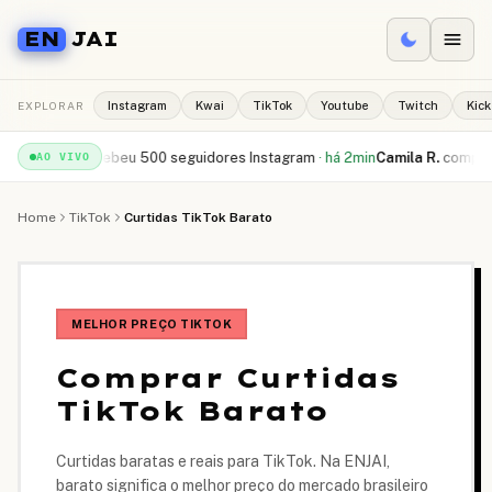
EN
JAI
EXPLORAR
Instagram
Kwai
TikTok
Youtube
Twitch
Kick
l S.
recebeu
500 seguidores Instagram
·
há 2min
Camila R.
comprou
10.00
AO VIVO
Home
TikTok
Curtidas TikTok Barato
MELHOR PREÇO TIKTOK
Comprar Curtidas
TikTok Barato
Curtidas baratas e reais para TikTok. Na ENJAI,
barato significa o melhor preço do mercado brasileiro