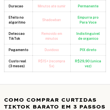
Duracao
Minutos ate sumir
Permanente
Efeito no
Empurra pro
Shadowban
algoritmo
Para Voce
Deteccao
Removido em
Indistinguivel
TikTok
minutos
de organico
Pagamento
Duvidoso
PIX direto
Custo real
R$15+ (recompra
R$29,90 (unica
(3 meses)
5x)
vez)
COMO COMPRAR CURTIDAS
TIKTOK BARATO EM 3 PASSOS