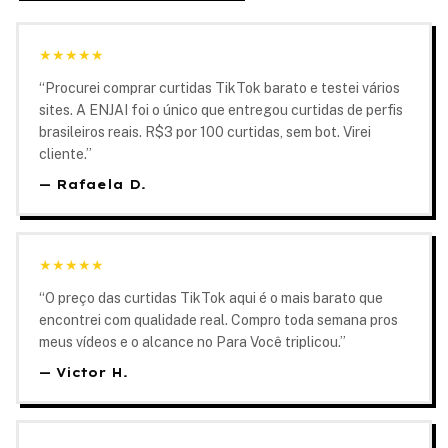
★
★
★
★
★
“
Procurei comprar curtidas TikTok barato e testei vários
sites. A ENJAI foi o único que entregou curtidas de perfis
brasileiros reais. R$3 por 100 curtidas, sem bot. Virei
cliente.
”
—
Rafaela D.
★
★
★
★
★
“
O preço das curtidas TikTok aqui é o mais barato que
encontrei com qualidade real. Compro toda semana pros
meus vídeos e o alcance no Para Você triplicou.
”
—
Victor H.