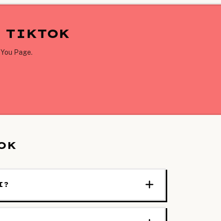
 TIKTOK
 You Page.
OK
I?