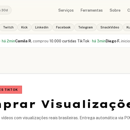
Serviços
Ferramentas
Sobre
C
a 30d
Twitch
Kick
Linkedin
Facebook
Telegram
SnackVideo
K
amila R.
comprou
10.000 curtidas TikTok
·
há 3min
Diego F.
iniciou pedido
ES TIKTOK
prar Visualizaçõ
 vídeos com visualizações reais brasileiras. Entrega automática via P