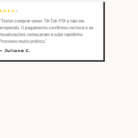
★
★
★
★
★
“
Testei comprar views TikTok PIX e não me
arrependo. O pagamento confirmou na hora e as
visualizações começaram a subir rapidinho.
Processo muito prático.
”
—
Juliana C.