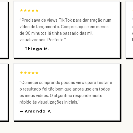
★
★
★
★
★
“
Precisava de views TikTok para dar tração num
vídeo de lançamento. Comprei aqui e em menos
de 30 minutos já tinha passado das mil
visualizacoes. Perfeito.
”
—
Thiago M.
★
★
★
★
★
“
Comecei comprando poucas views para testar e
o resultado foi tão bom que agora uso em todos
os meus videos. O algoritmo responde muito
rápido às visualizações iniciais.
”
—
Amanda P.