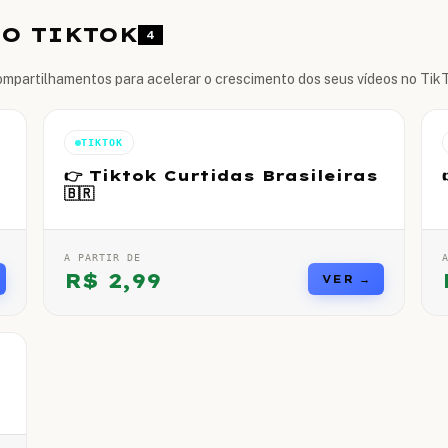
NO TIKTOK
4
ompartilhamentos para acelerar o crescimento dos seus vídeos no Tik
TIKTOK
👉 Tiktok Curtidas Brasileiras
🇧🇷
A PARTIR DE
R$
2,99
VER →