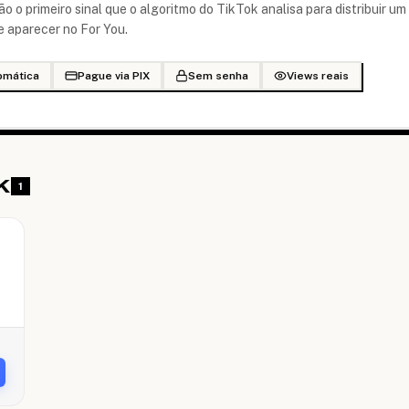
o o primeiro sinal que o algoritmo do TikTok analisa para distribuir um
 aparecer no For You.
omática
Pague via PIX
Sem senha
Views reais
K
1