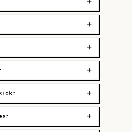
?
ikTok?
es?