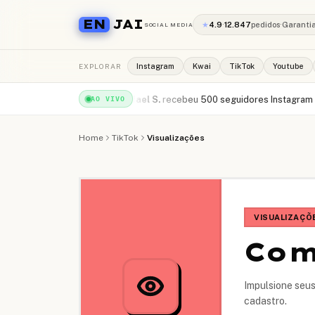
EN
JAI
★
4.9
·
12.847
pedidos
·
Garanti
SOCIAL MEDIA
EXPLORAR
Instagram
Kwai
TikTok
Youtube
s YouTube
·
há 1min
Rafael S.
recebeu
500 seguidores Instagram
·
há 2min
C
AO VIVO
Home
TikTok
Visualizações
VISUALIZAÇÕ
Com
Impulsione seus
cadastro.