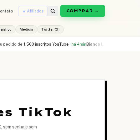
COMPRAR →
ontato
★ Afiliados
uaishou
Medium
Twitter (X)
 de
1.500 inscritos YouTube
·
há 4min
Bianca L.
comprou
300 curtidas Reel
es TikTok
IX, sem senha e sem