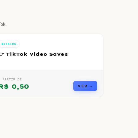
Tok.
TIKTOK
👉 TikTok Video Saves
A PARTIR DE
R$
0,50
VER →