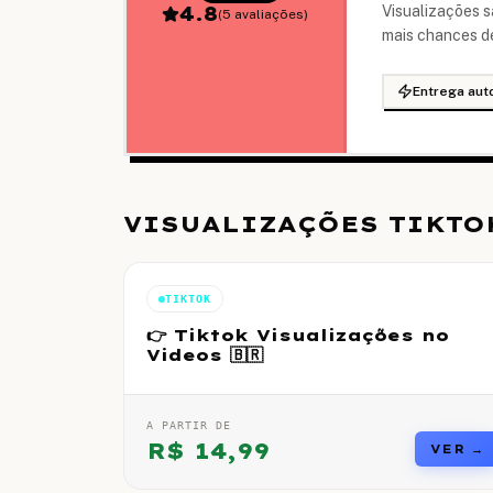
4.8
Visualizações sã
(
5
avaliações)
mais chances de
Entrega aut
VISUALIZAÇÕES TIKTO
TIKTOK
👉 Tiktok Visualizações no
Videos 🇧🇷
A PARTIR DE
R$
14,99
VER →