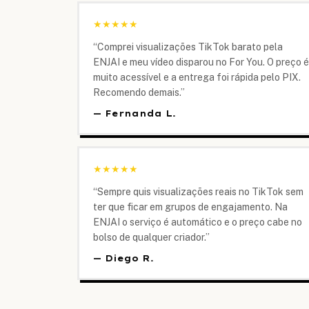
★
★
★
★
★
“
Comprei visualizações TikTok barato pela
ENJAI e meu vídeo disparou no For You. O preço é
muito acessível e a entrega foi rápida pelo PIX.
Recomendo demais.
”
—
Fernanda L.
★
★
★
★
★
“
Sempre quis visualizações reais no TikTok sem
ter que ficar em grupos de engajamento. Na
ENJAI o serviço é automático e o preço cabe no
bolso de qualquer criador.
”
—
Diego R.