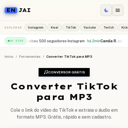
EN
JAI
EXPLORAR
Instagram
Kwai
TikTok
Youtube
Twitch
Kick
ael S.
recebeu
500 seguidores Instagram
·
há 2min
Camila R.
comprou
10.
AO VIVO
Início
/
Ferramentas
/
Converter TikTok para MP3
CONVERSOR GRÁTIS
Converter TikTok
para MP3
Cole o link do vídeo do TikTok e extraia o áudio em
formato MP3. Grátis, rápido e sem cadastro.