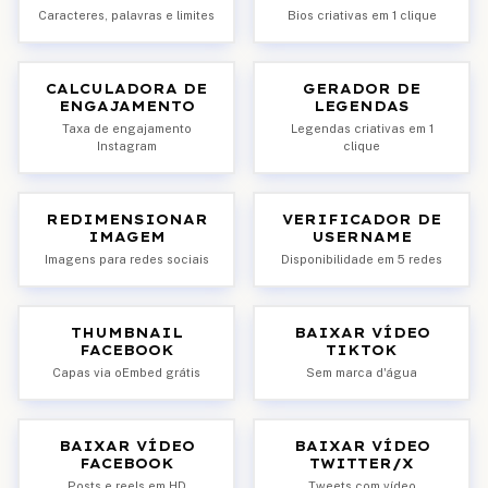
Caracteres, palavras e limites
Bios criativas em 1 clique
CALCULADORA DE
GERADOR DE
ENGAJAMENTO
LEGENDAS
Taxa de engajamento
Legendas criativas em 1
Instagram
clique
REDIMENSIONAR
VERIFICADOR DE
IMAGEM
USERNAME
Imagens para redes sociais
Disponibilidade em 5 redes
THUMBNAIL
BAIXAR VÍDEO
FACEBOOK
TIKTOK
Capas via oEmbed grátis
Sem marca d'água
BAIXAR VÍDEO
BAIXAR VÍDEO
FACEBOOK
TWITTER/X
Posts e reels em HD
Tweets com vídeo