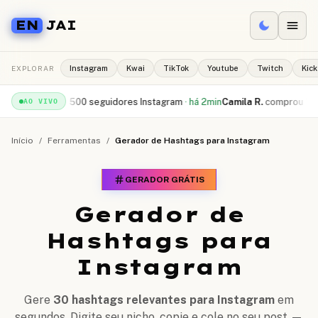
EN
JAI
EXPLORAR
Instagram
Kwai
TikTok
Youtube
Twitch
Kick
beu
500 seguidores Instagram
·
há 2min
Camila R.
comprou
10.000 curtida
AO VIVO
Início
/
Ferramentas
/
Gerador de Hashtags para Instagram
GERADOR GRÁTIS
Gerador de
Hashtags para
Instagram
Gere
30 hashtags relevantes para Instagram
em
segundos. Digite seu nicho, copie e cole no seu post —